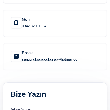
Gsm
0342 320 03 34
Eposta
sarigulluksurucukursu@hotmail.com
Bize Yazın
Ad ve Soyad