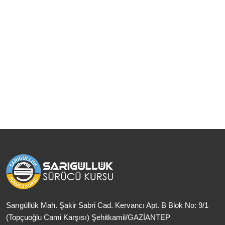
Sarıgüllük Mah. Şakir Sabri Cad. Kervancı Apt. B Blok No: 9/1
(Topçuoğlu Cami Karşısı) Şehitkamil/GAZİANTEP